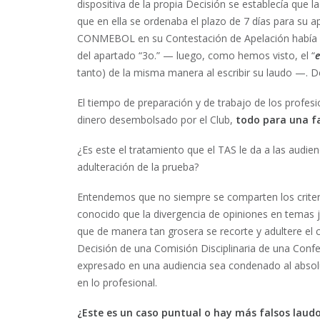
dispositiva de la propia Decisión se establecía que 
que en ella se ordenaba el plazo de 7 días para su 
CONMEBOL en su Contestación de Apelación había r
del apartado “3o.” — luego, como hemos visto, el “
tanto) de la misma manera al escribir su laudo —. D
El tiempo de preparación y de trabajo de los profesio
dinero desembolsado por el Club,
todo para una f
¿Es este el tratamiento que el TAS le da a las audie
adulteración de la prueba?
Entendemos que no siempre se comparten los criterio
conocido que la divergencia de opiniones en temas ju
que de manera tan grosera se recorte y adultere e
Decisión de una Comisión Disciplinaria de una Confe
expresado en una audiencia sea condenado al absolu
en lo profesional.
¿Este es un caso puntual o hay más falsos laud