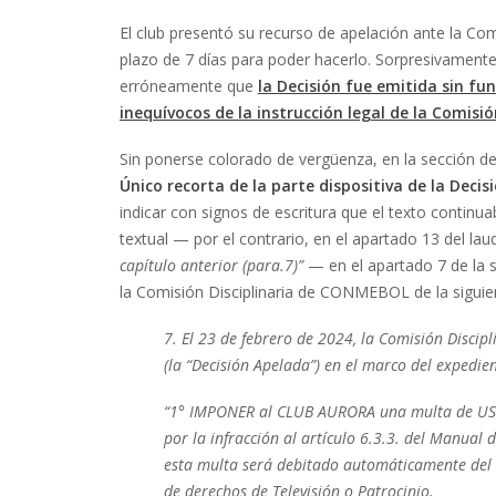
El club presentó su recurso de apelación ante la Com
plazo de 7 días para poder hacerlo. Sorpresivament
erróneamente que
la Decisión fue emitida sin 
inequívocos de la instrucción legal de la Comisi
Sin ponerse colorado de vergüenza, en la sección de
Único
recorta de la parte dispositiva de la Deci
indicar con signos de escritura que el texto continua
textual — por el contrario, en el apartado 13 del la
capítulo anterior (para.7)”
— en el apartado 7 de la s
la Comisión Disciplinaria de CONMEBOL de la sigui
7. El 23 de febrero de 2024, la Comisión Disci
(la “Decisión Apelada”) en el marco del expedient
“1° IMPONER al CLUB AURORA una multa de U
por la infracción al artículo 6.3.3. del Manua
esta multa será debitado automáticamente del 
de derechos de Televisión o Patrocinio.