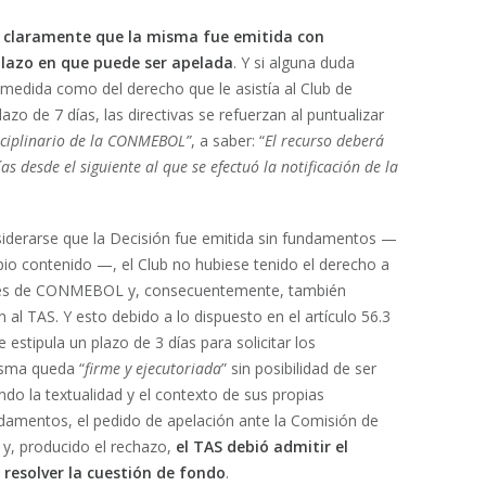
ta claramente que la misma fue emitida con
plazo en que puede ser apelada
. Y si alguna duda
a medida como del derecho que le asistía al Club de
azo de 7 días, las directivas se refuerzan al puntualizar
isciplinario de la CONMEBOL”
, a saber: “
El recurso deberá
s desde el siguiente al que se efectuó la notificación de la
derarse que la Decisión fue emitida sin fundamentos —
pio contenido —, el Club no hubiese tenido el derecho a
iones de CONMEBOL y, consecuentemente, también
n al TAS. Y esto debido a lo dispuesto en el artículo 56.3
estipula un plazo de 3 días para solicitar los
isma queda “
firme y ejecutoriada
” sin posibilidad de ser
ndo la textualidad y el contexto de sus propias
ndamentos, el pedido de apelación ante la Comisión de
, producido el rechazo,
el TAS debió admitir el
 resolver la cuestión de fondo
.