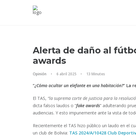
Alerta de daño al fútbo
awards
Opinión
•
6 abril 2025
•
13 Minutes
“
¿Cómo ocultar un elefante en una habitación?
” La r
El TAS,
“la suprema corte de justicia para la resoluci
dicta falsos laudos o “
fake awards
” adulterando prue
audiencias. Y esto impunemente ante la vista de tod
Recientemente el TAS hizo público un laudo en el cua
un club de Bolivia:
TAS 2024/A/10428 Club Deport