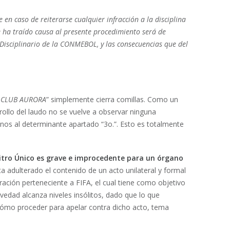
 caso de reiterarse cualquier infracción a la disciplina
e ha traído causa al presente procedimiento será de
o Disciplinario de la CONMEBOL, y las consecuencias que del
l CLUB AURORA
” simplemente cierra comillas. Como un
rrollo del laudo no se vuelve a observar ninguna
nos al determinante apartado “3o.”. Esto es totalmente
rbitro Único es grave e improcedente para un órgano
 adulterado el contenido de un acto unilateral y formal
ación perteneciente a FIFA, el cual tiene como objetivo
gravedad alcanza niveles insólitos, dado que lo que
e cómo proceder para apelar contra dicho acto, tema