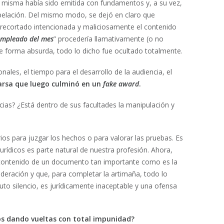
la misma había sido emitida con fundamentos y, a su vez,
apelación. Del mismo modo, se dejó en claro que
ecortado intencionada y maliciosamente el contenido
empleado del mes
” procedería llamativamente (o no
e forma absurda, todo lo dicho fue ocultado totalmente.
nales, el tiempo para el desarrollo de la audiencia, el
arsa que luego culminó en un
fake award
.
ncias? ¿Está dentro de sus facultades la manipulación y
s para juzgar los hechos o para valorar las pruebas. Es
rídicos es parte natural de nuestra profesión. Ahora,
l contenido de un documento tan importante como es la
deración y que, para completar la artimaña, todo lo
to silencio, es jurídicamente inaceptable y una ofensa
os dando vueltas con total impunidad?