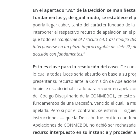
En el apartado “
3o.
” de la Decisión se manifies
fundamentos y, de igual modo, se establece el 
podría llegar caber, tanto del carácter fundado de l
interponer el respectivo recurso de apelación en el pl
que todo es “
conforme al Artículo 64.1 del Código D
interponerse en un plazo improrrogable de siete (7) día
decisión con fundamentos.
”
Esto es clave para la resolución del caso.
De consi
lo cual a todas luces sería absurdo en base a su pro
presentar su recurso ante la Comisión de Apelac
hubiese estado inhabilitado para recurrir en apelació
del Código Disciplinario de la CONMEBOL, en este se 
fundamentos de una Decisión, vencido el cual, la m
apelada. Pero si por el contrario, se estima — siguie
instrucciones — que la Decisión fue emitida con fu
Apelaciones de CONMEBOL no debió ser rechazada y
recurso interpuesto en su instancia y proceder a