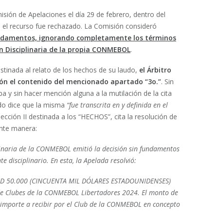
isión de Apelaciones el día 29 de febrero, dentro del
e el recurso fue rechazado. La Comisión consideró
fundamentos, ignorando completamente los términos
ón Disciplinaria de la propia CONMEBOL
.
stinada al relato de los hechos de su laudo,
el Árbitro
sión el contenido del mencionado
apartado “3o.”
. Sin
ba y sin hacer mención alguna a la mutilación de la cita
udo dice que la misma
“fue transcrita en y definida en el
ección II destinada a los “HECHOS”, cita la resolución de
ente manera:
plinaria de la CONMEBOL emitió la decisión sin fundamentos
e disciplinario. En esta, la Apelada resolvió:
SD 50.000 (CINCUENTA MIL DÓLARES ESTADOUNIDENSES)
l de Clubes de la CONMEBOL Libertadores 2024. El monto de
importe a recibir por el Club de la CONMEBOL en concepto