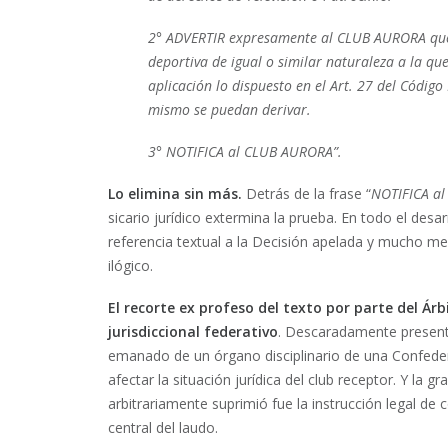
2° ADVERTIR expresamente al CLUB AURORA que en
deportiva de igual o similar naturaleza a la qu
aplicación lo dispuesto en el Art. 27 del Códig
mismo se puedan derivar.
3° NOTIFICA al CLUB AURORA”.
Lo elimina sin más.
Detrás de la frase “
NOTIFICA a
sicario jurídico extermina la prueba. En todo el desa
referencia textual a la Decisión apelada y mucho me
ilógico.
El recorte ex profeso del texto por parte del Á
jurisdiccional federativo
. Descaradamente presenta
emanado de un órgano disciplinario de una Confeder
afectar la situación jurídica del club receptor. Y la 
arbitrariamente suprimió fue la instrucción legal d
central del laudo.