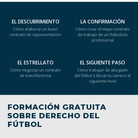
EL DESCUBRIMIENTO
LA CONFIRMACIÓN
Cómo elaborar un buen
Cómo crear el mejor contrato
contrato de representación
de trabajo de un futbolista
profesional
EL ESTRELLATO
EL SIGUIENTE PASO
Cómo negociar un contrato
Cómo trabajar de abogado
de transferencia
del fútbol y llevar tu carrera al
siguiente nivel
FORMACIÓN GRATUITA
SOBRE DERECHO DEL
FÚTBOL