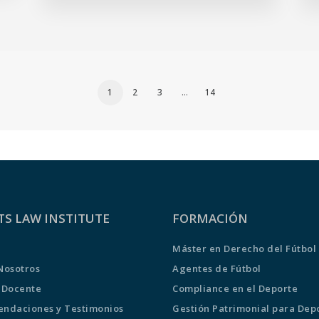
1
2
3
…
14
TS LAW INSTITUTE
FORMACIÓN
Máster en Derecho del Fútbol
Nosotros
Agentes de Fútbol
 Docente
Compliance en el Deporte
ndaciones y Testimonios
Gestión Patrimonial para Depo