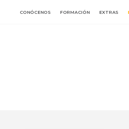
CONÓCENOS
FORMACIÓN
EXTRAS
BLOG
s, noticias y actualidad de Sports Law 