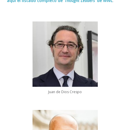
aquí el listado completo de ‘
Thought Leaders
‘ de WWL
.
Juan de Dios Crespo