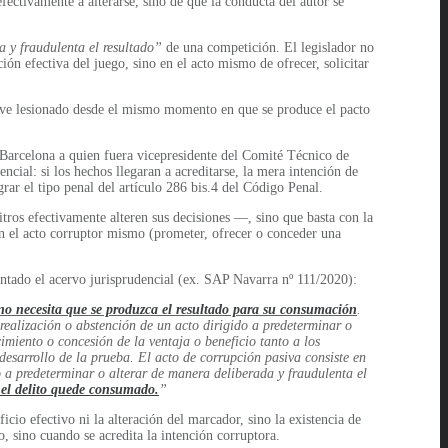
fectivamente a alterarse, sino de que la conducta del autor se
a y fraudulenta el resultado”
de una competición. El legislador no
ión efectiva del juego, sino en el acto mismo de ofrecer, solicitar
 se ve lesionado desde el mismo momento en que se produce el pacto
C Barcelona a quien fuera vicepresidente del Comité Técnico de
ncial: si los hechos llegaran a acreditarse, la mera intención de
grar el tipo penal del artículo 286 bis.4 del Código Penal.
itros efectivamente alteren sus decisiones —, sino que basta con la
 en el acto corruptor mismo (prometer, ofrecer o conceder una
 sentado el acervo jurisprudencial (ex. SAP Navarra nº 111/2020):
no necesita que se produzca el resultado para su consumación
.
 realización o abstención de un acto dirigido a predeterminar o
imiento o concesión de la ventaja o beneficio tanto a los
desarrollo de la prueba. El acto de corrupción pasiva consiste en
ido a predeterminar o alterar de manera deliberada y fraudulenta el
e el delito quede consumado.
”
cio efectivo ni la alteración del marcador, sino la existencia de
, sino cuando se acredita la intención corruptora.