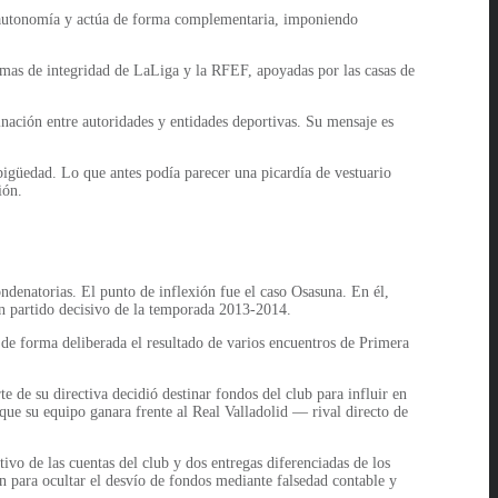
ne autonomía y actúa de forma complementaria, imponiendo
rmas de integridad de LaLiga y la RFEF, apoyadas por las casas de
inación entre autoridades y entidades deportivas. Su mensaje es
bigüedad. Lo que antes podía parecer una picardía de vestuario
ión.
ndenatorias. El punto de inflexión fue el caso Osasuna. En él,
un partido decisivo de la temporada 2013-2014.
de forma deliberada el resultado de varios encuentros de Primera
e de su directiva decidió destinar fondos del club para influir en
que su equipo ganara frente al Real Valladolid — rival directo de
ivo de las cuentas del club y dos entregas diferenciadas de los
 para ocultar el desvío de fondos mediante falsedad contable y