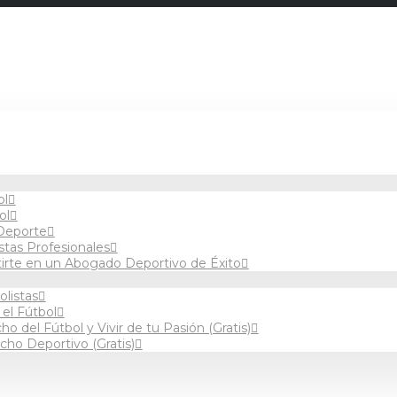
ol
ol
Deporte
stas Profesionales
tirte en un Abogado Deportivo de Éxito
olistas
 el Fútbol
 del Fútbol y Vivir de tu Pasión (Gratis)
cho Deportivo (Gratis)