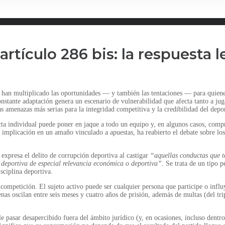
artículo 286 bis: la respuesta 
ne han multiplicado las oportunidades — y también las tentaciones — para quien
onstante adaptación genera un escenario de vulnerabilidad que afecta tanto a ju
s amenazas más serias para la integridad competitiva y la credibilidad del depo
ta individual puede poner en jaque a todo un equipo y, en algunos casos, compr
 implicación en un amaño vinculado a apuestas, ha reabierto el debate sobre los l
expresa el delito de corrupción deportiva al castigar
“aquellas conductas que t
 deportiva de especial relevancia económica o deportiva”.
Se trata de un tipo p
sciplina deportiva.
la competición. El sujeto activo puede ser cualquier persona que participe o inf
nas oscilan entre seis meses y cuatro años de prisión, además de multas (del trip
le pasar desapercibido fuera del ámbito jurídico (y, en ocasiones, incluso dent