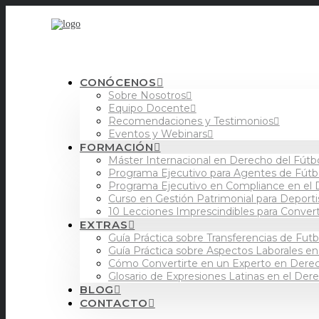
CONÓCENOS
Sobre Nosotros
Equipo Docente
Recomendaciones y Testimonios
Eventos y Webinars
FORMACIÓN
Máster Internacional en Derecho del Fútb
Programa Ejecutivo para Agentes de Fútb
Programa Ejecutivo en Compliance en el 
Curso en Gestión Patrimonial para Deporti
10 Lecciones Imprescindibles para Conver
EXTRAS
Guía Práctica sobre Transferencias de Futb
Guía Práctica sobre Aspectos Laborales en
Cómo Convertirte en un Experto en Derecho
Glosario de Expresiones Latinas en el Dere
BLOG
CONTACTO