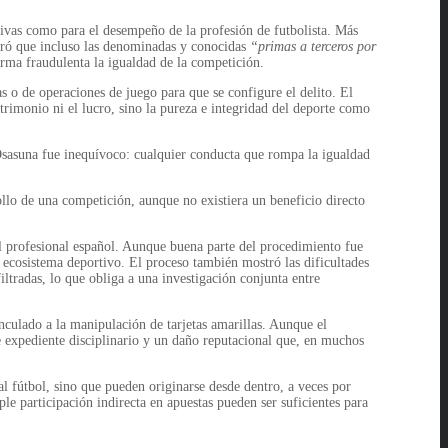
tivas como para el desempeño de la profesión de futbolista. Más
ideró que incluso las denominadas y conocidas
“primas a terceros por
orma fraudulenta la igualdad de la competición.
s o de operaciones de juego para que se configure el delito. El
rimonio ni el lucro, sino la pureza e integridad del deporte como
o Osasuna fue inequívoco: cualquier conducta que rompa la igualdad
rollo de una competición, aunque no existiera un beneficio directo
l profesional español. Aunque buena parte del procedimiento fue
 ecosistema deportivo. El proceso también mostró las dificultades
iltradas, lo que obliga a una investigación conjunta entre
nculado a la manipulación de tarjetas amarillas. Aunque el
de expediente disciplinario y un daño reputacional que, en muchos
al fútbol, sino que pueden originarse desde dentro, a veces por
le participación indirecta en apuestas pueden ser suficientes para