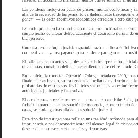
falsedad en documento mercantil, delitos que se sumaron al de apr
Las condenas incluyeron penas de prisión, multas económicas y inha
allá de la severidad de las penas, lo verdaderamente trascendente f
ganar”
— es decir, incentivos económicos ofrecidos a otro club pa
Esta interpretación ha consolidado un criterio doctrinal de enorme 
simple hecho de alterar deliberadamente el desarrollo normal de u
bien jurídico.
Con esta resolución, la justicia española trazó una línea definiti
competitiva — ya sea pagando para perder o para ganar — constitu
El fallo supuso un antes y un después en la interpretación judicial
de apuestas, constituía delito, independientemente del resultado. 
En paralelo, la conocida Operación Oikos, iniciada en 2019, marcó
finalmente archivado, su trascendencia mediática evidenció que las
probatorias de estos casos: los indicios son muchas veces indirecto
autoridades judiciales y federativas.
El eco de estos precedentes resuena ahora en el caso Kike Salas, 
futbolista mantiene su presunción de inocencia, el mero inicio de 
casos, se prolonga más allá de la resolución judicial.
Este tipo de investigaciones reflejan una realidad incómoda para e
imprudencia o por desconocimiento del alcance legal de ciertos acto
desencadenar consecuencias penales y deportivas.