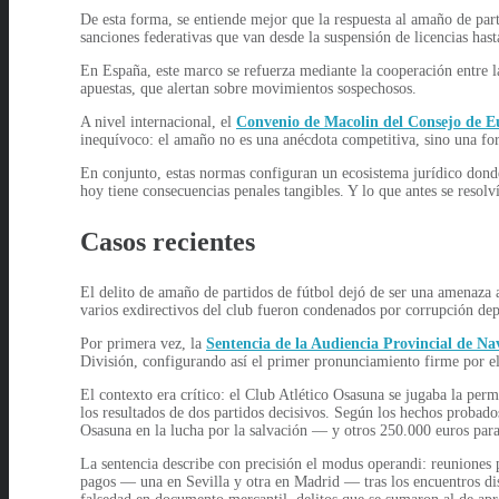
De esta forma, se entiende mejor que la respuesta al amaño de pa
sanciones federativas que van desde la suspensión de licencias has
En España, este marco se refuerza mediante la cooperación entre l
apuestas, que alertan sobre movimientos sospechosos.
A nivel internacional, el
Convenio de Macolin del Consejo de 
inequívoco: el amaño no es una anécdota competitiva, sino una for
En conjunto, estas normas configuran un ecosistema jurídico donde
hoy tiene consecuencias penales tangibles. Y lo que antes se resol
Casos recientes
El delito de amaño de partidos de fútbol dejó de ser una amenaza 
varios exdirectivos del club fueron condenados por corrupción dep
Por primera vez, la
Sentencia de la Audiencia Provincial de Nav
División, configurando así el primer pronunciamiento firme por el 
El contexto era crítico: el Club Atlético Osasuna se jugaba la perm
los resultados de dos partidos decisivos. Según los hechos probad
Osasuna en la lucha por la salvación — y otros 250.000 euros par
La sentencia describe con precisión el modus operandi: reuniones pr
pagos — una en Sevilla y otra en Madrid — tras los encuentros di