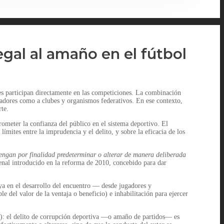
legal al amaño en el fútbol
es participan directamente en las competiciones. La combinación
gadores como a clubes y organismos federativos. En ese contexto,
rte.
ometer la confianza del público en el sistema deportivo. El
ímites entre la imprudencia y el delito, y sobre la eficacia de los
engan por finalidad predeterminar o alterar de manera deliberada
enal introducido en la reforma de 2010, concebido para dar
luya en el desarrollo del encuentro — desde jugadores y
le del valor de la ventaja o beneficio) e inhabilitación para ejercer
ro): el delito de corrupción deportiva —o amaño de partidos— es