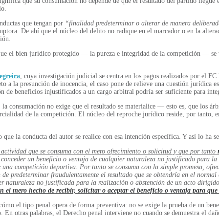
significa que su consumación no depende de que el resultado del partido llegue e
lo.
onductas que tengan por
“finalidad predeterminar o alterar de manera deliberad
uptora. De ahí que el núcleo del delito no radique en el marcador o en la alterac
ión.
el que el bien jurídico protegido — la pureza e integridad de la competición —
egreira
, cuya investigación judicial se centra en los pagos realizados por el F
o a la presunción de inocencia, el caso pone de relieve una cuestión jurídica ese
 de beneficios injustificados a un cargo arbitral podría ser suficiente para inte
, la consumación no exige que el resultado se materialice — esto es, que los árb
arcialidad de la competición. El núcleo del reproche jurídico reside, por tanto,
no que la conducta del autor se realice con esa intención específica. Y así lo ha
a actividad que se consuma con el mero ofrecimiento o solicitud y que por tanto
o conceder un beneficio o ventaja de cualquier naturaleza no justificado para la
e una competición deportiva. Por tanto se consuma con la simple promesa, ofrec
n de predeterminar fraudulentamente el resultado que se obtendría en el normal 
uier naturaleza no justificada para la realización o abstención de un acto dirig
n el mero hecho de recibir, solicitar o aceptar el beneficio o ventaja para qu
cómo el tipo penal opera de forma preventiva: no se exige la prueba de un benefi
 En otras palabras, el Derecho penal interviene no cuando se demuestra el daño