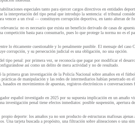
opiación indebida.
bilitaciones especiales tanto para ejercer cargos directivos en entidades depor
ue la interpretación del tipo penal que introdujo la sentencia: el tribunal cons
ra vencer a un rival — constituyen corrupción deportiva, en tanto alteran de f
relevancia: no es necesario que exista un beneficio derivado de casas de apuesta
na competición basta para consumarlo, pues lo que protege la norma no es el pat
va entre lo éticamente cuestionable y lo penalmente punible. El mensaje del cas
ye corrupción, y su persecución judicial es una obligación, no una opción.
 del tipo penal: por primera vez, se reconocía que pagar por modificar el desar
Configurándose así como un delito de mera actividad y no de resultado.
 la primera gran investigación de la Policía Nacional sobre amaños en el fútbo
 prácticas de manipulación y las redes de intermediarios habían penetrado en el
s, basados en movimientos de apuestas, registros electrónicos o conversaciones f
jugador español investigado en 2025 por su supuesta implicación en un amaño vi
una investigación penal tiene efectos inmediatos: posible suspensión, apertura 
l propio deporte: los amaños ya no son producto de estructuras mafiosas ajenas 
s. Una tarjeta buscada a propósito, una filtración sobre alineaciones o una simp