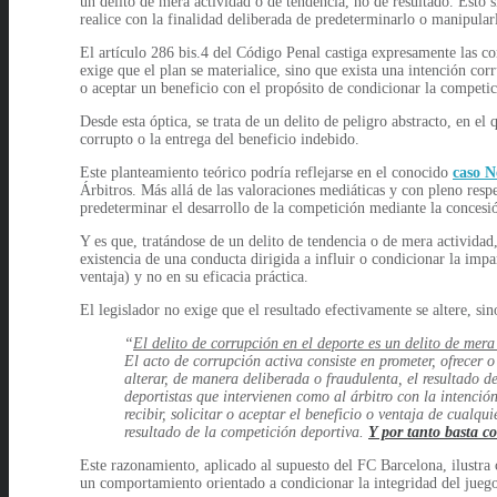
un delito de mera actividad o de tendencia, no de resultado. Esto 
realice con la finalidad deliberada de predeterminarlo o manipular
El artículo 286 bis.4 del Código Penal castiga expresamente las c
exige que el plan se materialice, sino que exista una intención corr
o aceptar un beneficio con el propósito de condicionar la competic
Desde esta óptica, se trata de un delito de peligro abstracto, en 
corrupto o la entrega del beneficio indebido.
Este planteamiento teórico podría reflejarse en el conocido
caso N
Árbitros. Más allá de las valoraciones mediáticas y con pleno respet
predeterminar el desarrollo de la competición mediante la concesión
Y es que, tratándose de un delito de tendencia o de mera actividad
existencia de una conducta dirigida a influir o condicionar la imp
ventaja) y no en su eficacia práctica.
El legislador no exige que el resultado efectivamente se altere, si
“
El delito de corrupción en el deporte es un delito de mer
El acto de corrupción activa consiste en prometer, ofrecer 
alterar, de manera deliberada o fraudulenta, el resultado d
deportistas que intervienen como al árbitro con la intenció
recibir, solicitar o aceptar el beneficio o ventaja de cualq
resultado de la competición deportiva.
Y por tanto basta co
Este razonamiento, aplicado al supuesto del FC Barcelona, ilustra 
un comportamiento orientado a condicionar la integridad del juego.