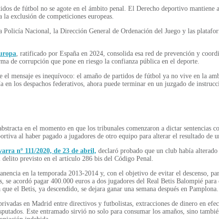
rtidos de fútbol no se agote en el ámbito penal. El Derecho deportivo mantie
ta la exclusión de competiciones europeas.
a Policía Nacional, la Dirección General de Ordenación del Juego y las platafo
Europa
, ratificado por España en 2024, consolida esa red de prevención y coord
ma de corrupción que pone en riesgo la confianza pública en el deporte.
 el mensaje es inequívoco: el amaño de partidos de fútbol ya no vive en la am
vía en los despachos federativos, ahora puede terminar en un juzgado de instrucc
abstracta en el momento en que los tribunales comenzaron a dictar sentencias co
ortiva al haber pagado a jugadores de otro equipo para alterar el resultado de 
arra nº 111/2020, de 23 de abril,
declaró probado que un club había alterado 
delito previsto en el artículo 286 bis del Código Penal.
anencia en la temporada 2013-2014 y, con el objetivo de evitar el descenso, part
os, se acordó pagar 400.000 euros a dos jugadores del Real Betis Balompié para 
a que el Betis, ya descendido, se dejara ganar una semana después en Pamplona.
ivadas en Madrid entre directivos y futbolistas, extracciones de dinero en efect
sputados. Este entramado sirvió no solo para consumar los amaños, sino también