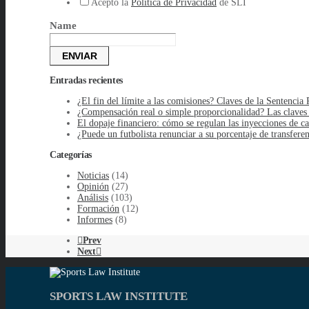
Acepto la
Política de Privacidad
de SLI
Name
ENVIAR
Entradas recientes
¿El fin del límite a las comisiones? Claves de la Senten
¿Compensación real o simple proporcionalidad? Las claves
El dopaje financiero: cómo se regulan las inyecciones de ca
¿Puede un futbolista renunciar a su porcentaje de transfere
Categorías
Noticias
(14)
Opinión
(27)
Análisis
(103)
Formación
(12)
Informes
(8)
Prev
Next
SPORTS LAW INSTITUTE