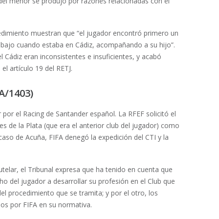
e del menor se produjo por razones relacionadas con el
dimiento muestran que “el jugador encontró primero un
abajo cuando estaba en Cádiz, acompañando a su hijo”.
 Cádiz eran inconsistentes e insuficientes, y acabó
el artículo 19 del RETJ.
A/1403)
 por el Racing de Santander español. La RFEF solicitó el
es de la Plata (que era el anterior club del jugador) como
 caso de Acuña, FIFA denegó la expedición del CTI y la
elar, el Tribunal expresa que ha tenido en cuenta que
o del jugador a desarrollar su profesión en el Club que
 del procedimiento que se tramita; y por el otro, los
dos por FIFA en su normativa.