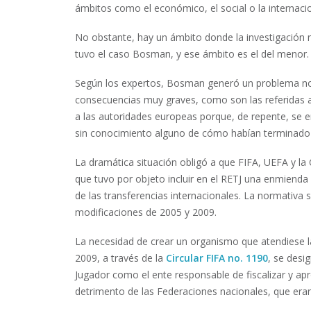
ámbitos como el económico, el social o la internacio
No obstante, hay un ámbito donde la investigación n
tuvo el caso Bosman, y ese ámbito es el del menor.
Según los expertos, Bosman generó un problema no t
consecuencias muy graves, como son las referidas a
a las autoridades europeas porque, de repente, se
sin conocimiento alguno de cómo habían terminado a
La dramática situación obligó a que FIFA, UEFA y l
que tuvo por objeto incluir en el RETJ una enmienda
de las transferencias internacionales. La normativa 
modificaciones de 2005 y 2009.
La necesidad de crear un organismo que atendiese l
2009, a través de la
Circular FIFA no. 1190
, se desi
Jugador como el ente responsable de fiscalizar y ap
detrimento de las Federaciones nacionales, que era