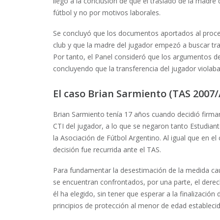
llegó a la conclusión de que el traslado de la madr
fútbol y no por motivos laborales.
Se concluyó que los documentos aportados al proce
club y que la madre del jugador empezó a buscar tr
Por tanto, el Panel consideró que los argumentos del
concluyendo que la transferencia del jugador violaba 
El caso Brian Sarmiento (TAS 2007/
Brian Sarmiento tenía 17 años cuando decidió firmar
CTI del jugador, a lo que se negaron tanto Estudiant
la Asociación de Fútbol Argentino. Al igual que en el
decisión fue recurrida ante el TAS.
Para fundamentar la desestimación de la medida caut
se encuentran confrontados, por una parte, el derech
él ha elegido, sin tener que esperar a la finalización
principios de protección al menor de edad estableci